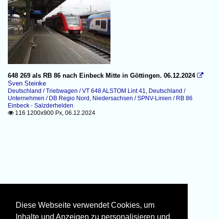
648 269 als RB 86 nach Einbeck Mitte in Göttingen. 06.12.2024

Sven Steinke
Deutschland / Triebwagen / VT 648 ALSTOM Lint 41
,
Deutschland /
Unternehmen / DB Regio Nord
,
Niedersachsen / SPNV-Linien / RB 86
Einbeck - Salzderhelden
116 1200x900 Px, 06.12.2024

Diese Webseite verwendet Cookies, um
Inhalte und Anzeigen zu personalisieren und