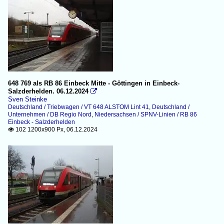
648 769 als RB 86 Einbeck Mitte - Göttingen in Einbeck-
Salzderhelden. 06.12.2024

Sven Steinke
Deutschland / Triebwagen / VT 648 ALSTOM Lint 41
,
Deutschland /
Unternehmen / DB Regio Nord
,
Niedersachsen / SPNV-Linien / RB 86
Einbeck - Salzderhelden
102 1200x900 Px, 06.12.2024
