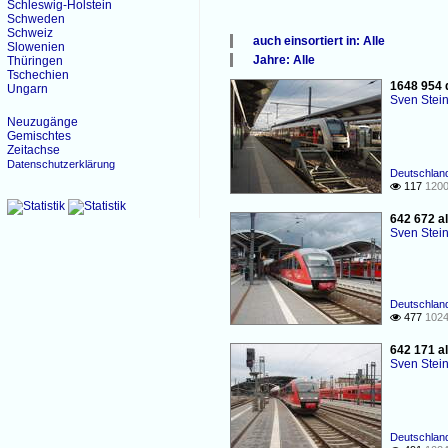
Schleswig-Holstein
Schweden
Schweiz
auch einsortiert in: Alle
Slowenien
×
Jahre: Alle
Thüringen
Alle Kategorien
×
Tschechien
1648 954 d
Deutschland
Ungarn
Alle Jahre
Sven Stei
2000
Neuzugänge
2010
Gemischtes
2020
Zeitachse
Datenschutzerklärung
Deutschland
117
1200

642 672 a
Sven Stei
Deutschlan
477
1024

642 171 a
Sven Stei
Deutschlan