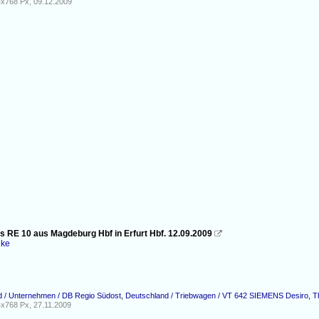
x768 Px, 09.12.2009
ls RE 10 aus Magdeburg Hbf in Erfurt Hbf. 12.09.2009

nke
d / Unternehmen / DB Regio Südost
,
Deutschland / Triebwagen / VT 642 SIEMENS Desiro
,
T
x768 Px, 27.11.2009