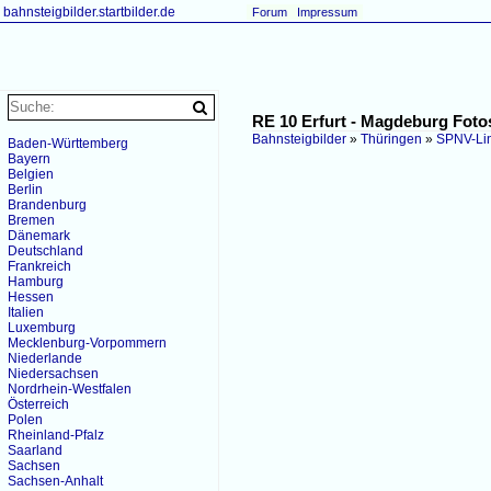
bahnsteigbilder.startbilder.de
Forum
Impressum
RE 10 Erfurt - Magdeburg Foto
Bahnsteigbilder
»
Thüringen
»
SPNV-Li
Baden-Württemberg
Bayern
Belgien
Berlin
Brandenburg
Bremen
Dänemark
Deutschland
Frankreich
Hamburg
Hessen
Italien
Luxemburg
Mecklenburg-Vorpommern
Niederlande
Niedersachsen
Nordrhein-Westfalen
Österreich
Polen
Rheinland-Pfalz
Saarland
Sachsen
Sachsen-Anhalt