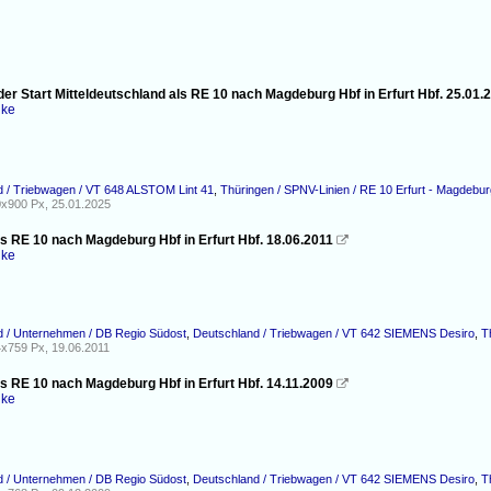
er Start Mitteldeutschland als RE 10 nach Magdeburg Hbf in Erfurt Hbf. 25.01.
nke
 / Triebwagen / VT 648 ALSTOM Lint 41
,
Thüringen / SPNV-Linien / RE 10 Erfurt - Magdebur
x900 Px, 25.01.2025
ls RE 10 nach Magdeburg Hbf in Erfurt Hbf. 18.06.2011

nke
d / Unternehmen / DB Regio Südost
,
Deutschland / Triebwagen / VT 642 SIEMENS Desiro
,
T
x759 Px, 19.06.2011
ls RE 10 nach Magdeburg Hbf in Erfurt Hbf. 14.11.2009

nke
d / Unternehmen / DB Regio Südost
,
Deutschland / Triebwagen / VT 642 SIEMENS Desiro
,
T