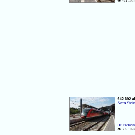
491
1024

642 692 a
Sven Stei
Deutschlan
555
1024
