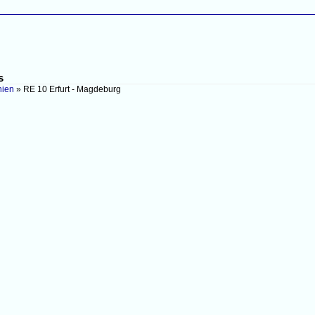
s
nien
»
RE 10 Erfurt - Magdeburg