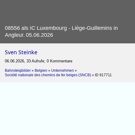
08556 als IC Luxembourg - Liège-Guillemins in
Angleur.
05.06.2026
Sven Steinke
06.06.2026, 33 Aufrufe, 0 Kommentare
Bahnsteigbilder
»
Belgien
»
Unternehmen
»
Société nationale des chemins de fer belges (SNCB)
»
ID 917711