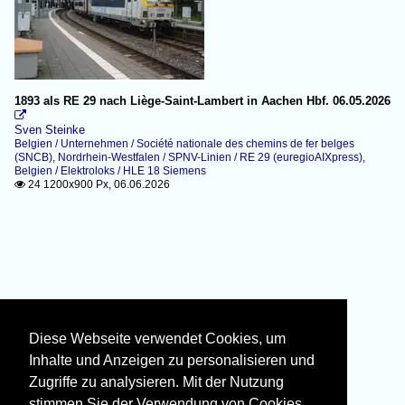
1893 als RE 29 nach Liège-Saint-Lambert in Aachen Hbf. 06.05.2026

Sven Steinke
Belgien / Unternehmen / Société nationale des chemins de fer belges
(SNCB)
,
Nordrhein-Westfalen / SPNV-Linien / RE 29 (euregioAIXpress)
,
Belgien / Elektroloks / HLE 18 Siemens
24 1200x900 Px, 06.06.2026

Diese Webseite verwendet Cookies, um
Inhalte und Anzeigen zu personalisieren und
Zugriffe zu analysieren. Mit der Nutzung
stimmen Sie der Verwendung von Cookies