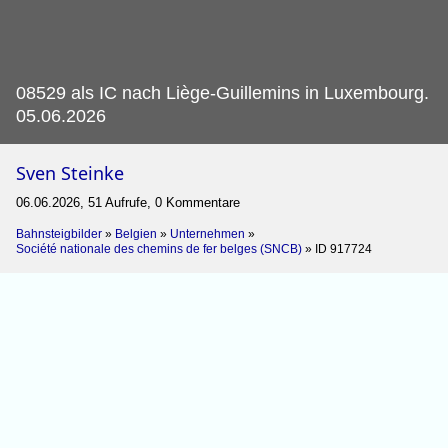
08529 als IC nach Liège-Guillemins in Luxembourg.
05.06.2026
Sven Steinke
06.06.2026, 51 Aufrufe, 0 Kommentare
Bahnsteigbilder
»
Belgien
»
Unternehmen
»
Société nationale des chemins de fer belges (SNCB)
»
ID 917724