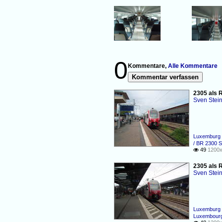
0
Kommentare,
Alle Kommentare
Kommentar verfassen
2305 als R
Sven Stei
Luxemburg 
/ BR 2300 S
49
1200x

2305 als 
Sven Stei
Luxemburg 
Luxembourg