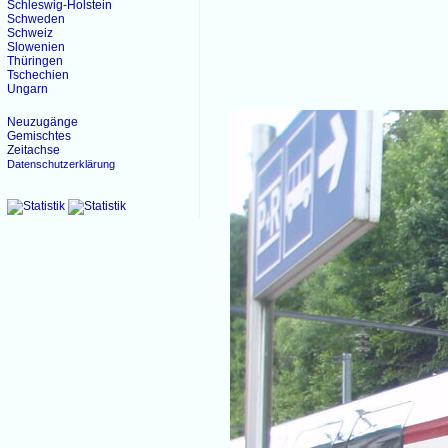
Schleswig-Holstein
Schweden
Schweiz
Slowenien
Thüringen
Tschechien
Ungarn
Neuzugänge
Gemischtes
Zeitachse
Datenschutzerklärung