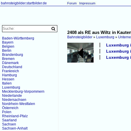
bahnsteigbilder.startbilder.de
Forum
Impressum
2408 als RE aus Wiltz in Kaute
Bahnsteigbilder
»
Luxemburg
»
Untern
Baden-Württemberg
Bayern
Luxemburg /
Belgien
Berlin
Luxemburg /
Brandenburg
Luxemburg / 
Bremen
Dänemark
Deutschland
Frankreich
Hamburg
Hessen
Italien
Luxemburg
Mecklenburg-Vorpommern
Niederlande
Niedersachsen
Nordrhein-Westfalen
Österreich
Polen
Rheinland-Pfalz
Saarland
Sachsen
Sachsen-Anhalt