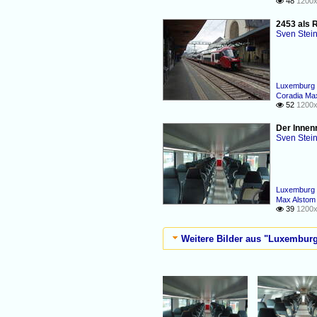
48
1200x

2453 als 
Sven Stei
Luxemburg 
Coradia Ma
52
1200x

Der Innen
Sven Stei
Luxemburg 
Max Alstom
39
1200x

Weitere Bilder aus "Luxembur