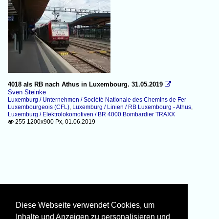
4018 als RB nach Athus in Luxembourg. 31.05.2019

Sven Steinke
Luxemburg / Unternehmen / Société Nationale des Chemins de Fer
Luxembourgeois (CFL)
,
Luxemburg / Linien / RB Luxembourg - Athus
,
Luxemburg / Elektrolokomotiven / BR 4000 Bombardier TRAXX
255 1200x900 Px, 01.06.2019

Diese Webseite verwendet Cookies, um
Inhalte und Anzeigen zu personalisieren und