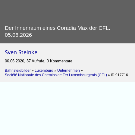
Der Innenraum eines Coradia Max der CFL.
05.06.2026
Sven Steinke
06.06.2026, 37 Aufrufe, 0 Kommentare
Bahnsteigbilder
»
Luxemburg
»
Unternehmen
»
Société Nationale des Chemins de Fer Luxembourgeois (CFL)
»
ID 917716