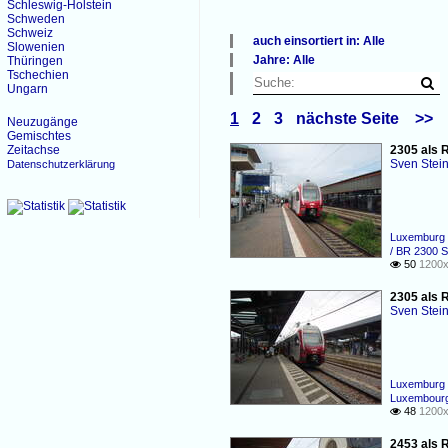
Schleswig-Holstein
Schweden
Schweiz
auch einsortiert in: Alle
Slowenien
×
Jahre: Alle
Thüringen
Alle Kategorien
×
Tschechien
Belgien
Ungarn
Alle Jahre
Luxemburg
2010
1
2
3
nächste Seite
>>
Rheinland-Pfalz
Neuzugänge
2020
Gemischtes
Zeitachse
2305 als R
Sven Stei
Datenschutzerklärung
Luxemburg 
/ BR 2300 S
50
1200x

2305 als 
Sven Stei
Luxemburg 
Luxembourg
48
1200x

2453 als 