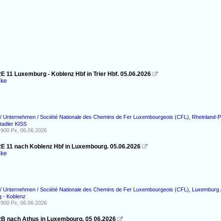
E 11 Luxemburg - Koblenz Hbf in Trier Hbf. 05.06.2026

nke
/ Unternehmen / Société Nationale des Chemins de Fer Luxembourgeois (CFL)
,
Rheinland-P
tadler KISS
900 Px, 06.06.2026
RE 11 nach Koblenz Hbf in Luxembourg. 05.06.2026

nke
/ Unternehmen / Société Nationale des Chemins de Fer Luxembourgeois (CFL)
,
Luxemburg /
 - Koblenz
900 Px, 06.06.2026
RB nach Athus in Luxembourg. 05 06.2026
