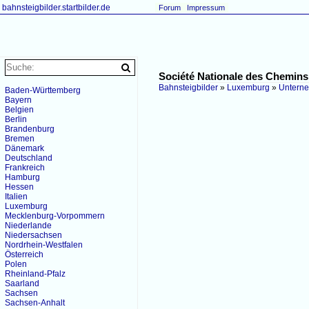
bahnsteigbilder.startbilder.de
Forum
Impressum
Société Nationale des Chemin
Bahnsteigbilder
»
Luxemburg
»
Untern
Baden-Württemberg
Bayern
Belgien
Berlin
Brandenburg
Bremen
Dänemark
Deutschland
Frankreich
Hamburg
Hessen
Italien
Luxemburg
Mecklenburg-Vorpommern
Niederlande
Niedersachsen
Nordrhein-Westfalen
Österreich
Polen
Rheinland-Pfalz
Saarland
Sachsen
Sachsen-Anhalt