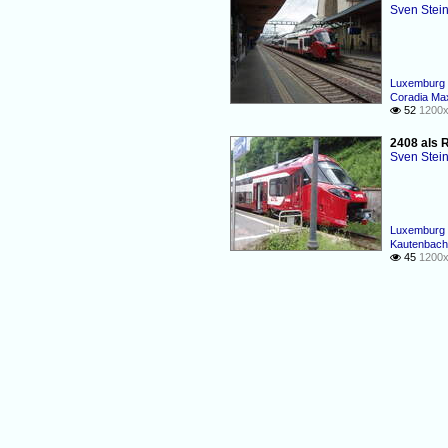
Sven Stei
Luxemburg 
Coradia Ma
52
1200x

2408 als 
Sven Stei
Luxemburg 
Kautenbach 
45
1200x
