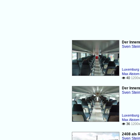
Der Innen
Sven Stei
Luxemburg 
Max Alstom
40
1200x

Der Innen
Sven Stei
Luxemburg 
Max Alstom
36
1200x

2408 als 
Sven Stei