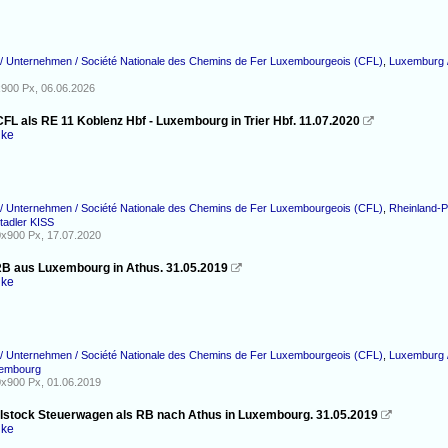
/ Unternehmen / Société Nationale des Chemins de Fer Luxembourgeois (CFL)
,
Luxemburg /
900 Px, 06.06.2026
CFL als RE 11 Koblenz Hbf - Luxembourg in Trier Hbf. 11.07.2020

nke
/ Unternehmen / Société Nationale des Chemins de Fer Luxembourgeois (CFL)
,
Rheinland-P
tadler KISS
x900 Px, 17.07.2020
RB aus Luxembourg in Athus. 31.05.2019

nke
/ Unternehmen / Société Nationale des Chemins de Fer Luxembourgeois (CFL)
,
Luxemburg /
xembourg
x900 Px, 01.06.2019
lstock Steuerwagen als RB nach Athus in Luxembourg. 31.05.2019

nke