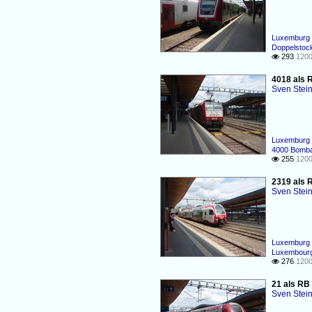
Luxemburg 
Doppelsto
293
1200

4018 als 
Sven Stei
Luxemburg 
4000 Bomb
255
1200

2319 als 
Sven Stei
Luxemburg 
Luxembourg
276
1200

21 als RB
Sven Stei