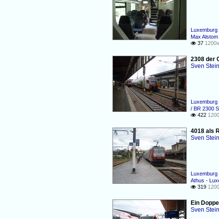
Luxemburg 
Max Alstom
37
1200x

2308 der 
Sven Stei
Luxemburg 
/ BR 2300 S
422
1200

4018 als 
Sven Stei
Luxemburg 
Athus - Lu
319
1200

Ein Doppe
Sven Stei