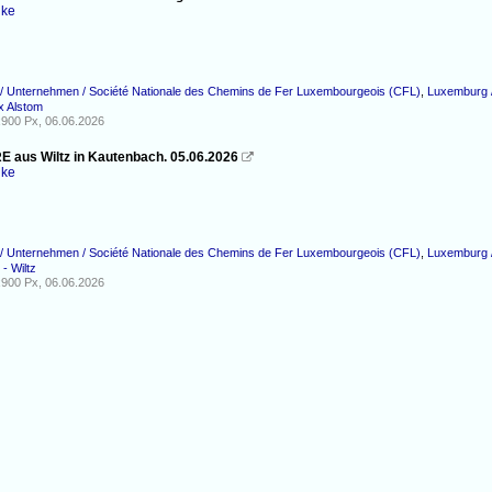
nke
/ Unternehmen / Société Nationale des Chemins de Fer Luxembourgeois (CFL)
,
Luxemburg /
x Alstom
900 Px, 06.06.2026
RE aus Wiltz in Kautenbach. 05.06.2026

nke
/ Unternehmen / Société Nationale des Chemins de Fer Luxembourgeois (CFL)
,
Luxemburg /
- Wiltz
900 Px, 06.06.2026