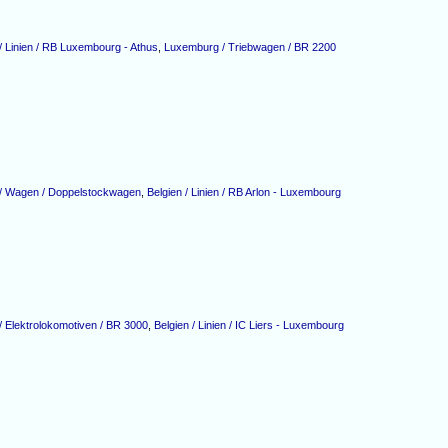
 Linien / RB Luxembourg - Athus
,
Luxemburg / Triebwagen / BR 2200
/ Wagen / Doppelstockwagen
,
Belgien / Linien / RB Arlon - Luxembourg
 Elektrolokomotiven / BR 3000
,
Belgien / Linien / IC Liers - Luxembourg