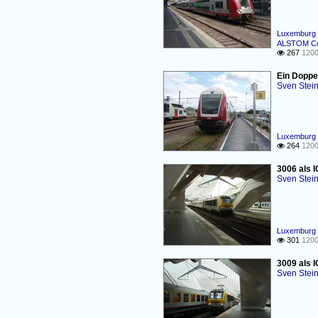
Luxemburg 
ALSTOM Co
267
1200

Ein Doppe
Sven Stei
Luxemburg 
264
1200

3006 als I
Sven Stei
Luxemburg 
301
1200

3009 als I
Sven Stei