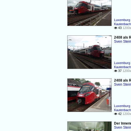
Luxemburg 
Kautenbach 
43
1200x

2408 als 
Sven Stei
Luxemburg 
Kautenbach 
37
1200x

2408 als 
Sven Stei
Luxemburg 
Kautenbach 
42
1200x

Der Innen
Sven Stei