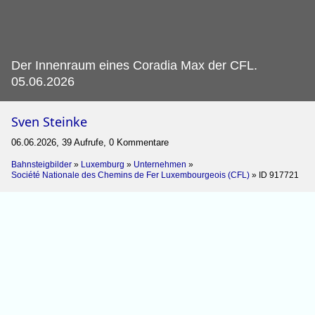
Der Innenraum eines Coradia Max der CFL.
05.06.2026
Sven Steinke
06.06.2026, 39 Aufrufe, 0 Kommentare
Bahnsteigbilder
»
Luxemburg
»
Unternehmen
»
Société Nationale des Chemins de Fer Luxembourgeois (CFL)
»
ID 917721