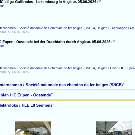
 IC Liège-Guillemins - Luxembourg in Angleur. 05.06.2026

nke
nternehmen / Société nationale des chemins de fer belges (SNCB)
,
Belgien / Triebwagen / A
900 Px, 06.06.2026
IC Eupen - Oostende bei der Durchfahrt durch Angleur. 05.06.2026

nke
nternehmen / Société nationale des chemins de fer belges (SNCB)
,
Belgien / Linien / IC Eupe
900 Px, 06.06.2026
Unternehmen / Société nationale des chemins de fer belges (SNCB)"
Linien / IC Eupen - Oostende"
Elektroloks / HLE 18 Siemens"