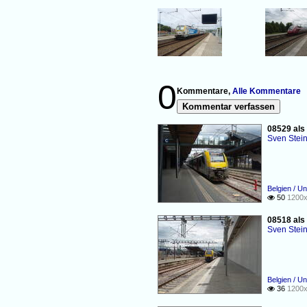
0
Kommentare,
Alle Kommentare
Kommentar verfassen
08529 als
Sven Stei
Belgien / U
50
1200x

08518 als
Sven Stei
Belgien / U
36
1200x
