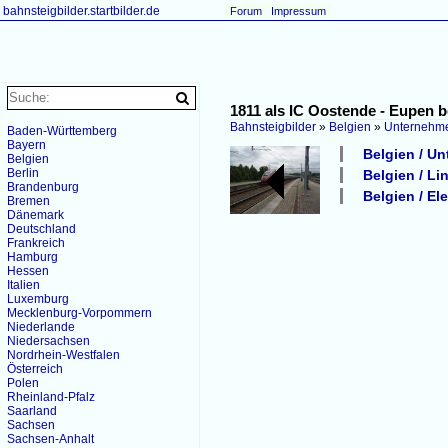
bahnsteigbilder.startbilder.de
Forum
Impressum
1811 als IC Oostende - Eupen b
Bahnsteigbilder
»
Belgien
»
Unternehm
Baden-Württemberg
Bayern
Belgien / Un
Belgien
Berlin
Belgien / Li
Brandenburg
Belgien / El
Bremen
Dänemark
Deutschland
Frankreich
Hamburg
Hessen
Italien
Luxemburg
Mecklenburg-Vorpommern
Niederlande
Niedersachsen
Nordrhein-Westfalen
Österreich
Polen
Rheinland-Pfalz
Saarland
Sachsen
Sachsen-Anhalt